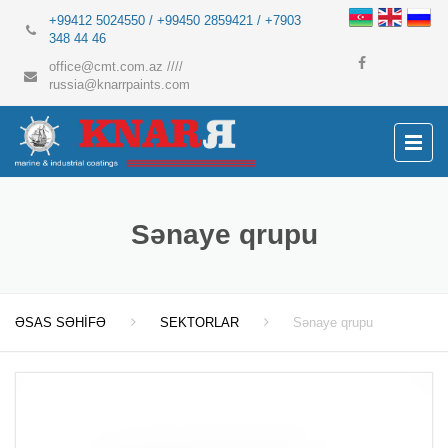
+99412 5024550 / +99450 2859421 / +7903
348 44 46
office@cmt.com.az
////
russia@knarrpaints.com
Sənaye qrupu
ƏSAS SƏHİFƏ
SEKTORLAR
Sənaye qrupu