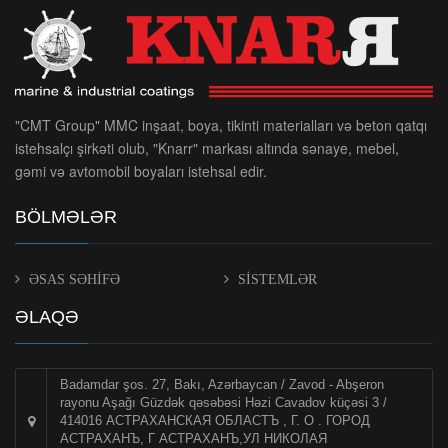
"CMT Group" MMC inşaat, boya, tikinti materialları və beton qatqı
istehsalçı şirkəti olub, "Knarr" markası altında sənaye, mebel,
gəmi və avtomobil boyaları istehsal edir.
BÖLMƏLƏR
ƏSAS SƏHİFƏ
SİSTEMLƏR
ƏLAQƏ
Badamdar şos. 27, Bakı, Azərbaycan / Zavod - Abşeron
rayonu Aşağı Güzdək qəsəbəsi Həzi Cavadov küçəsi 3 /
414016 АСТРАХАНСКАЯ ОБЛАСТЪ , Г. О . ГОРОД
АСТРАХАНЪ, Г АСТРАХАНЪ,УЛ НИКОЛАЯ