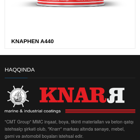
KNAPHEN A440
HAQQINDA
"CMT Group" MMC inşaat, boya, tikinti materialları və beton qatqı
istehsalçı şirkəti olub, "Knarr" markası altında sənaye, mebel,
gəmi və avtomobil boyaları istehsal edir.