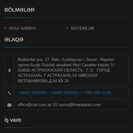
BÖLMƏLƏR
ƏSAS SƏHİFƏ
SİSTEMLƏR
ƏLAQƏ
Badamdar şos. 27, Bakı, Azərbaycan / Zavod - Abşeron
rayonu Aşağı Güzdək qəsəbəsi Həzi Cavadov küçəsi 3 /
414016 АСТРАХАНСКАЯ ОБЛАСТЪ , Г. О . ГОРОД
АСТРАХАНЪ, Г АСТРАХАНЪ,УЛ НИКОЛАЯ
ВЕТОШНИКОВА,Д 64 КВ 24
+99412 5024550 / +99450 2859421 / +7903 348 44 46
office@cmt.com.az
////
russia@knarrpaints.com
İş vaxtı