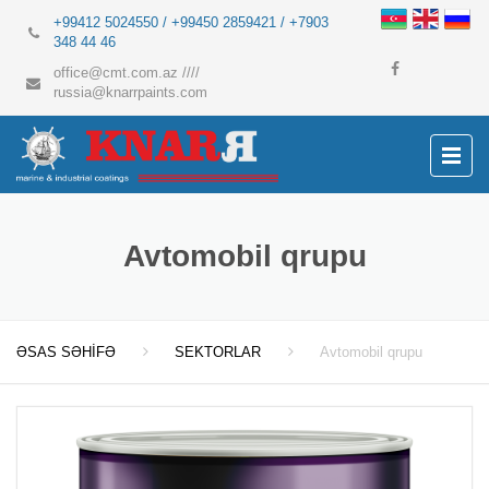
+99412 5024550 / +99450 2859421 / +7903
348 44 46
office@cmt.com.az
////
russia@knarrpaints.com
Avtomobil qrupu
ƏSAS SƏHİFƏ
SEKTORLAR
Avtomobil qrupu