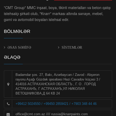
"CMT Group" MMC inşaat, boya, tikinti materialları və beton qatqı
istehsalçı şirkəti olub, "Knarr" markası altında sənaye, mebel,
gəmi və avtomobil boyaları istehsal edir.
BÖLMƏLƏR
ƏSAS SƏHİFƏ
SİSTEMLƏR
ƏLAQƏ
Badamdar şos. 27, Bakı, Azərbaycan / Zavod - Abşeron
rayonu Aşağı Güzdək qəsəbəsi Həzi Cavadov küçəsi 3 /
414016 АСТРАХАНСКАЯ ОБЛАСТЪ , Г. О . ГОРОД
АСТРАХАНЪ, Г АСТРАХАНЪ,УЛ НИКОЛАЯ
ВЕТОШНИКОВА,Д 64 КВ 24
+99412 5024550 / +99450 2859421 / +7903 348 44 46
office@cmt.com.az
////
russia@knarrpaints.com