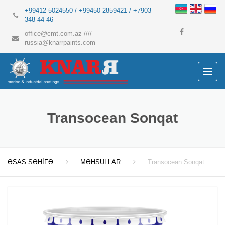
+99412 5024550 / +99450 2859421 / +7903
348 44 46
office@cmt.com.az
////
russia@knarrpaints.com
Transocean Sonqat
ƏSAS SƏHİFƏ
MƏHSULLAR
Transocean Sonqat