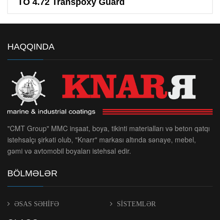
TO 4.72 Transpoxy Guard
HAQQINDA
"CMT Group" MMC inşaat, boya, tikinti materialları və beton qatqı
istehsalçı şirkəti olub, "Knarr" markası altında sənaye, mebel,
gəmi və avtomobil boyaları istehsal edir.
BÖLMƏLƏR
ƏSAS SƏHİFƏ
SİSTEMLƏR