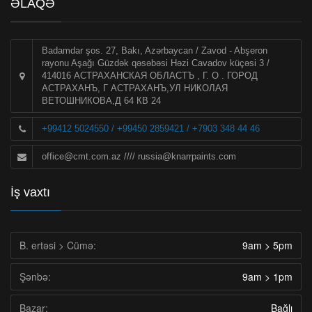
ƏLAQƏ
Badamdar şos. 27, Bakı, Azərbaycan / Zavod - Abşeron
rayonu Aşağı Güzdək qəsəbəsi Həzi Cavadov küçəsi 3 /
414016 АСТРАХАНСКАЯ ОБЛАСТЪ , Г. О . ГОРОД
АСТРАХАНЪ, Г АСТРАХАНЪ,УЛ НИКОЛАЯ
ВЕТОШНИКОВА,Д 64 КВ 24
+99412 5024550 / +99450 2859421 / +7903 348 44 46
office@cmt.com.az
////
russia@knarrpaints.com
İş vaxtı
B. ertəsi > Cümə:
9am > 5pm
Şənbə:
9am > 1pm
Bazar:
Bağlı