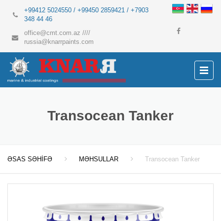
+99412 5024550 / +99450 2859421 / +7903
348 44 46
office@cmt.com.az
////
russia@knarrpaints.com
Transocean Tanker
ƏSAS SƏHİFƏ
MƏHSULLAR
Transocean Tanker