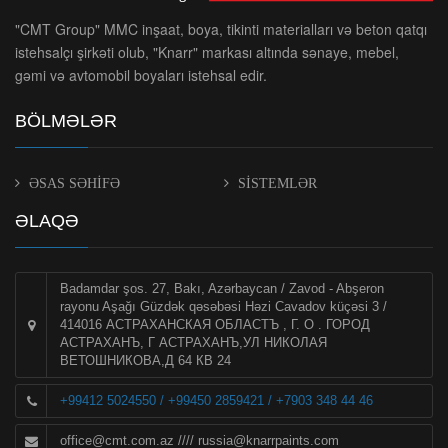
"CMT Group" MMC inşaat, boya, tikinti materialları və beton qatqı
istehsalçı şirkəti olub, "Knarr" markası altında sənaye, mebel,
gəmi və avtomobil boyaları istehsal edir.
BÖLMƏLƏR
ƏSAS SƏHİFƏ
SİSTEMLƏR
ƏLAQƏ
Badamdar şos. 27, Bakı, Azərbaycan / Zavod - Abşeron
rayonu Aşağı Güzdək qəsəbəsi Həzi Cavadov küçəsi 3 /
414016 АСТРАХАНСКАЯ ОБЛАСТЪ , Г. О . ГОРОД
АСТРАХАНЪ, Г АСТРАХАНЪ,УЛ НИКОЛАЯ
ВЕТОШНИКОВА,Д 64 КВ 24
+99412 5024550 / +99450 2859421 / +7903 348 44 46
office@cmt.com.az
////
russia@knarrpaints.com