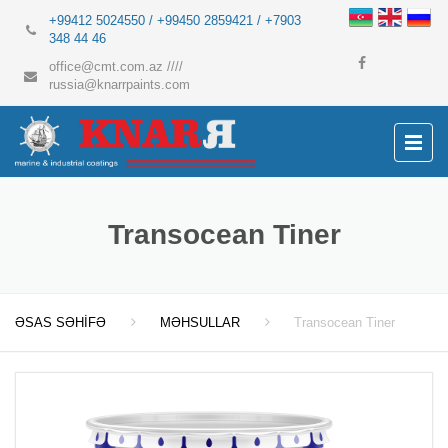
+99412 5024550 / +99450 2859421 / +7903
348 44 46
office@cmt.com.az
////
russia@knarrpaints.com
Transocean Tiner
ƏSAS SƏHİFƏ
MƏHSULLAR
Transocean Tiner