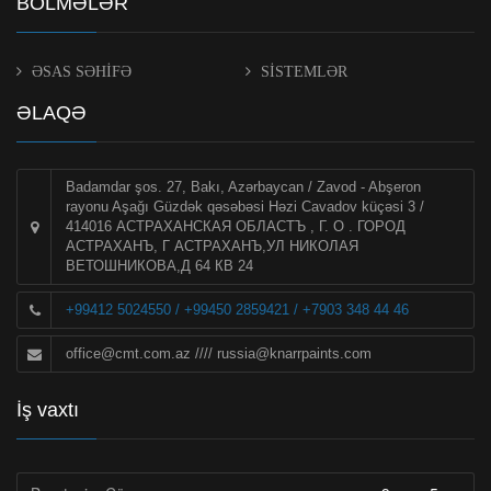
BÖLMƏLƏR
ƏSAS SƏHİFƏ
SİSTEMLƏR
ƏLAQƏ
Badamdar şos. 27, Bakı, Azərbaycan / Zavod - Abşeron
rayonu Aşağı Güzdək qəsəbəsi Həzi Cavadov küçəsi 3 /
414016 АСТРАХАНСКАЯ ОБЛАСТЪ , Г. О . ГОРОД
АСТРАХАНЪ, Г АСТРАХАНЪ,УЛ НИКОЛАЯ
ВЕТОШНИКОВА,Д 64 КВ 24
+99412 5024550 / +99450 2859421 / +7903 348 44 46
office@cmt.com.az
////
russia@knarrpaints.com
İş vaxtı