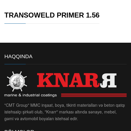
TRANSOWELD PRIMER 1.56
HAQQINDA
"CMT Group" MMC inşaat, boya, tikinti materialları və beton qatqı
istehsalçı şirkəti olub, "Knarr" markası altında sənaye, mebel,
gəmi və avtomobil boyaları istehsal edir.