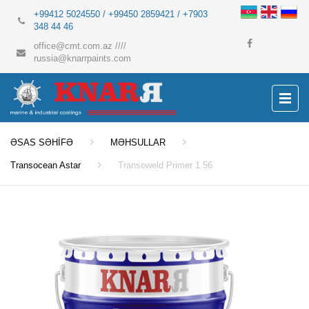
+99412 5024550 / +99450 2859421 / +7903
348 44 46
office@cmt.com.az
////
russia@knarrpaints.com
ƏSAS SƏHİFƏ
MƏHSULLAR
Transocean Astar
Transoweld Primer 1.56