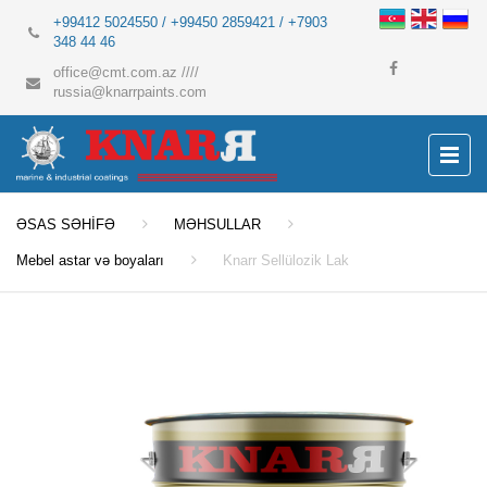
+99412 5024550 / +99450 2859421 / +7903
348 44 46
office@cmt.com.az
////
russia@knarrpaints.com
ƏSAS SƏHİFƏ
MƏHSULLAR
Mebel astar və boyaları
Knarr Sellülozik Lak