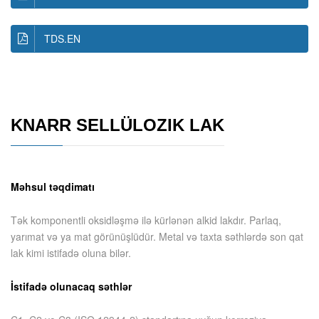
TDS.EN
KNARR SELLÜLOZIK LAK
Məhsul təqdimatı
Tək komponentli oksidləşmə ilə kürlənən alkid lakdır. Parlaq,
yarımat və ya mat görünüşlüdür. Metal və taxta səthlərdə son qat
lak kimi istifadə oluna bilər.
İstifadə olunacaq səthlər