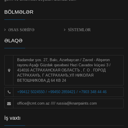
BÖLMƏLƏR
ƏSAS SƏHİFƏ
SİSTEMLƏR
ƏLAQƏ
Badamdar şos. 27, Bakı, Azərbaycan / Zavod - Abşeron
rayonu Aşağı Güzdək qəsəbəsi Həzi Cavadov küçəsi 3 /
414016 АСТРАХАНСКАЯ ОБЛАСТЪ , Г. О . ГОРОД
АСТРАХАНЪ, Г АСТРАХАНЪ,УЛ НИКОЛАЯ
ВЕТОШНИКОВА,Д 64 КВ 24
+99412 5024550 / +99450 2859421 / +7903 348 44 46
office@cmt.com.az
////
russia@knarrpaints.com
İş vaxtı