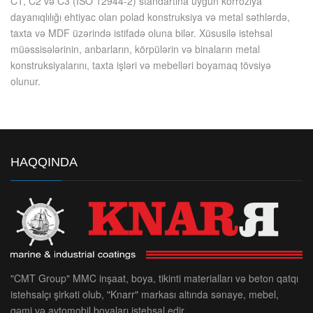
C1, C2 və C3 (ISO 12944-2) standartına uyğun korroziya
dayanıqlılığı ehtiyac olan polad konstruksiya və metal səthlərdə,
taxta və MDF üzərində istifadə oluna bilər. Xüsusilə istehsal
müəssisələrinin, anbarların, körpülərin və binaların metal
konstruksiyalarını, taxta işləri və mebelləri boyamaq tövsiyə
olunur.
HAQQINDA
"CMT Group" MMC inşaat, boya, tikinti materialları və beton qatqı
istehsalçı şirkəti olub, "Knarr" markası altında sənaye, mebel,
gəmi və avtomobil boyaları istehsal edir.