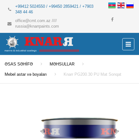
+99412 5024550 / +99450 2859421 / +7903
348 44 46
office@cmt.com.az
////
russia@knarrpaints.com
ƏSAS SƏHİFƏ
MƏHSULLAR
Mebel astar və boyaları
Knarr PG200.30 PU Mat Sonqat