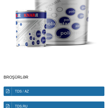
BROŞÜRLƏR
TDS / AZ
TDS.RU