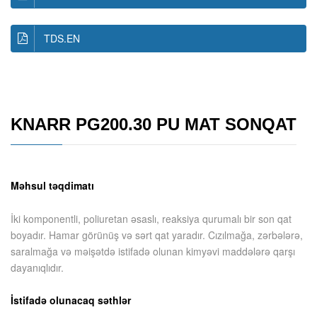
TDS.EN
KNARR PG200.30 PU MAT SONQAT
Məhsul təqdimatı
İki komponentli, poliuretan əsaslı, reaksiya qurumalı bir son qat
boyadır. Hamar görünüş və sərt qat yaradır. Cızılmağa, zərbələrə,
saralmağa və məişətdə istifadə olunan kimyəvi maddələrə qarşı
dayanıqlıdır.
İstifadə olunacaq səthlər