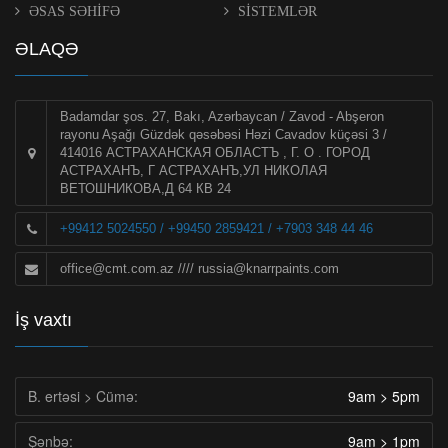
ƏSAS SƏHİFƏ
SİSTEMLƏR
ƏLAQƏ
Badamdar şos. 27, Bakı, Azərbaycan / Zavod - Abşeron
rayonu Aşağı Güzdək qəsəbəsi Həzi Cavadov küçəsi 3 /
414016 АСТРАХАНСКАЯ ОБЛАСТЪ , Г. О . ГОРОД
АСТРАХАНЪ, Г АСТРАХАНЪ,УЛ НИКОЛАЯ
ВЕТОШНИКОВА,Д 64 КВ 24
+99412 5024550 / +99450 2859421 / +7903 348 44 46
office@cmt.com.az
////
russia@knarrpaints.com
İş vaxtı
B. ertəsi > Cümə:
9am > 5pm
Şənbə:
9am > 1pm