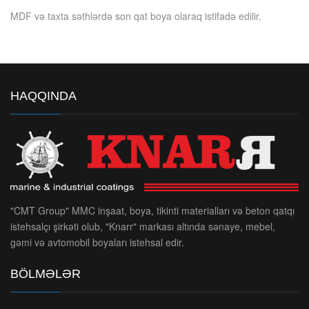
MDF və taxta səthlərdə son qat boya olaraq istifadə edilir.
HAQQINDA
"CMT Group" MMC inşaat, boya, tikinti materialları və beton qatqı
istehsalçı şirkəti olub, "Knarr" markası altında sənaye, mebel,
gəmi və avtomobil boyaları istehsal edir.
BÖLMƏLƏR