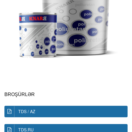
BROŞÜRLƏR
TDS / AZ
TDS.RU