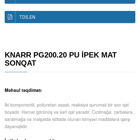
TDS.EN
KNARR PG200.20 PU İPEK MAT
SONQAT
Məhsul təqdimatı
İki komponentli, poliuretan əsaslı, reaksiya qurumalı bir son qat
boyadır. Hamar görünüş və sərt qat yaradır. Cızılmağa, zərbələrə,
saralmağa və məişətdə istifadə olunan kimyəvi maddələrə qarşı
dayanıqlıdır.