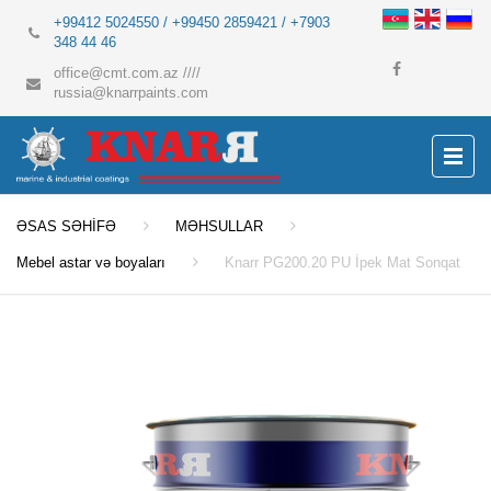
+99412 5024550 / +99450 2859421 / +7903
348 44 46
office@cmt.com.az
////
russia@knarrpaints.com
ƏSAS SƏHİFƏ
MƏHSULLAR
Mebel astar və boyaları
Knarr PG200.20 PU İpek Mat Sonqat