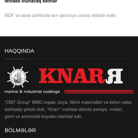
İstifadə olunacaq səthlər
MDF və taxta səthlərdə son qat boya olaraq istifadə edilir.
HAQQINDA
"CMT Group" MMC inşaat, boya, tikinti materialları və beton qatqı
istehsalçı şirkəti olub, "Knarr" markası altında sənaye, mebel,
gəmi və avtomobil boyaları istehsal edir.
BÖLMƏLƏR