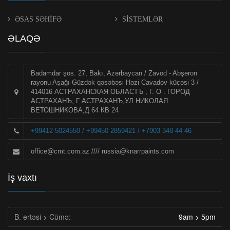
ƏSAS SƏHİFƏ
SİSTEMLƏR
ƏLAQƏ
Badamdar şos. 27, Bakı, Azərbaycan / Zavod - Abşeron
rayonu Aşağı Güzdək qəsəbəsi Həzi Cavadov küçəsi 3 /
414016 АСТРАХАНСКАЯ ОБЛАСТЪ , Г. О . ГОРОД
АСТРАХАНЪ, Г АСТРАХАНЪ,УЛ НИКОЛАЯ
ВЕТОШНИКОВА,Д 64 КВ 24
+99412 5024550 / +99450 2859421 / +7903 348 44 46
office@cmt.com.az
////
russia@knarrpaints.com
İş vaxtı
B. ertəsi > Cümə:
9am > 5pm