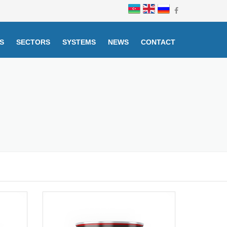
S
SECTORS
SYSTEMS
NEWS
CONTACT
sive primers
The Industrial group
coat of paint
Furniture group
or coverings
Ship group
 primers and
Automotive group
 paints