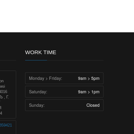
WORK TIME
Monday > Friday:
9am > 5pm
on
əsi
Saturday:
9am > 1pm
4016
, Г.
Г
Sunday:
Closed
Я
4
2859421