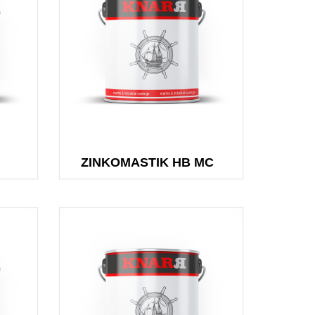
e paints
rdant and heat
paints
n Antifoulings
ZINKOMASTIK HB MC
an Lining
an Songat
an Tanker
an Thinner