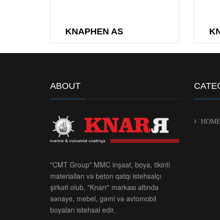
KNAPHEN AS
K
ABOUT
CATE
HOM
"CMT Group" MMC inşaat, boya, tikinti
materialları və beton qatqı istehsalçı
şirkəti olub, "Knarr" markası altında
sənaye, mebel, gəmi və avtomobil
boyaları istehsal edir.