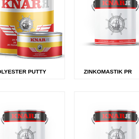
Automotiv
Fire reta
resistant 
Thinners
Transocea
OLYESTER PUTTY
ZINKOMASTIK PR
Transoce
Transoce
Transoce
Paints
Transoce