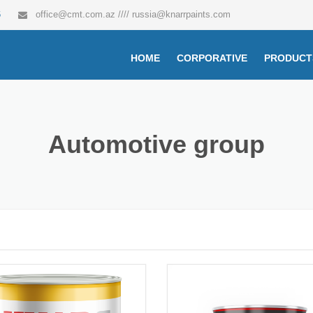
6
office@cmt.com.az
////
russia@knarrpaints.com
HOME
CORPORATIVE
PRODUCT
Anticorro
The final 
Automotive group
Epoxy flo
Furniture
paints
Putty
Road line