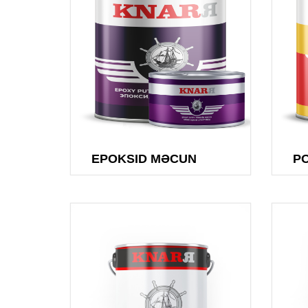
EPOKSID MƏCUN
P