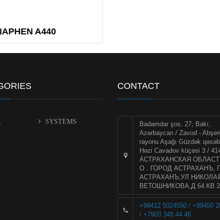
NAPHEN A440
GORIES
CONTACT
E
SYSTEMS
Badamdar şos. 27, Bakı,
Azərbaycan / Zavod - Abşer
rayonu Aşağı Güzdək qəsəb
Həzi Cavadov küçəsi 3 / 41
АСТРАХАНСКАЯ ОБЛАСТЪ 
О . ГОРОД АСТРАХАНЪ, 
АСТРАХАНЪ,УЛ НИКОЛА
ВЕТОШНИКОВА,Д 64 КВ 2
+99412 5024550 / +99450 
/ +7903 348 44 46