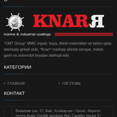
"CMT Group" MMC inşaat, boya, tikinti materialları və beton qatqı
istehsalçı şirkəti olub, "Knarr" markası altında sənaye, mebel,
gəmi və avtomobil boyaları istehsal edir.
КАТЕГОРИИ
ГЛАВНАЯ
СИСТЕМЫ
КОНТАКТ
Badamdar şos. 27, Bakı, Azərbaycan / Zavod - Abşeron
rayonu Aşağı Güzdək qəsəbəsi Həzi Cavadov küçəsi 3 /