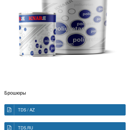
Брошюры
TDS / AZ
TDS.RU