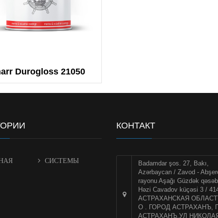
Краски для
трансокеанских
танкеров
Трансокеански
разбавитель
arr Durogloss 21050
ГОРИИ
КОНТАКТ
НАЯ
СИСТЕМЫ
Badamdar şos. 27, Bakı,
Azərbaycan / Zavod - Abşer
rayonu Aşağı Güzdək qəsəb
Həzi Cavadov küçəsi 3 / 41
АСТРАХАНСКАЯ ОБЛАСТЪ 
О . ГОРОД АСТРАХАНЪ, 
АСТРАХАНЪ,УЛ НИКОЛА