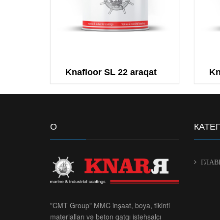
Knafloor SL 22 araqat
Kn
О
КАТЕ
ГЛАВ
"CMT Group" MMC inşaat, boya, tikinti
materialları və beton qatqı istehsalçı