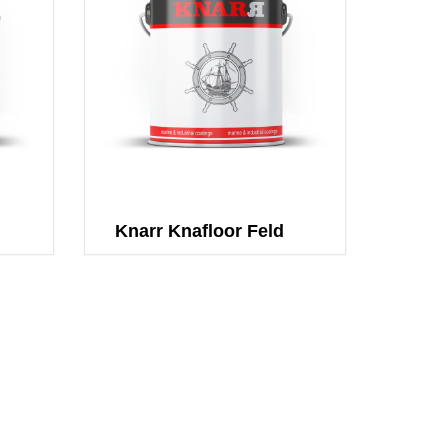
метки
 краски
и
раски
Knarr Knafloor Feld
е
тающие
я
й финиш