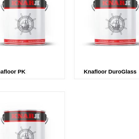
Краски для раз
дорог
Автомобильные
Огнезащитные 
термостойкие к
Разбавители
afloor PK
Knafloor DuroGlass
Трансокеански
противообрас
Трансокеанска
подкладка
Трансокеански