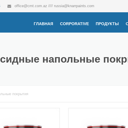
6
office@cmt.com.az
////
russia@knarrpaints.com
ГЛАВНАЯ
CORPORATIVE
ПРОДУКТЫ
Антикоррозион
грунтовки
сидные напольные пок
Последний сло
Эпоксидные на
покрытия
ольные покрытия
Грунтовка и кр
мебели
Шпаклевка