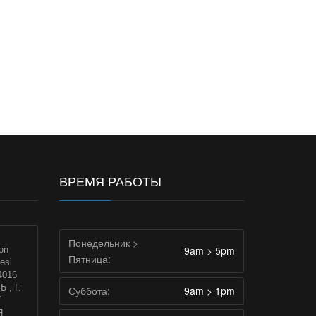
й
ВРЕМЯ РАБОТЫ
Понедельник >
9am > 5pm
on
Пятница:
əsi
4016
, Г.
Суббота:
9am > 1pm
Г
Я