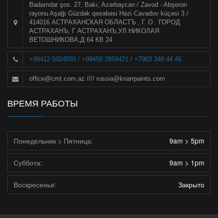
Badamdar şos. 27, Bakı, Azərbaycan / Zavod - Abşeron
rayonu Aşağı Güzdək qəsəbəsi Həzi Cavadov küçəsi 3 /
414016 АСТРАХАНСКАЯ ОБЛАСТЪ , Г. О . ГОРОД
АСТРАХАНЪ, Г АСТРАХАНЪ,УЛ НИКОЛАЯ
ВЕТОШНИКОВА,Д 64 КВ 24
+99412 5024550 / +99450 2859421 / +7903 348 44 46
office@cmt.com.az
////
russia@knarrpaints.com
ВРЕМЯ РАБОТЫ
Понедельник > Пятница:
9am > 5pm
Суббота:
9am > 1pm
Воскресенье:
Закрыто