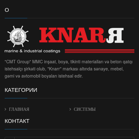
О
"CMT Group" MMC inşaat, boya, tikinti materialları və beton qatqı
istehsalçı şirkəti olub, "Knarr" markası altında sənaye, mebel,
gəmi və avtomobil boyaları istehsal edir.
КАТЕГОРИИ
ГЛАВНАЯ
СИСТЕМЫ
КОНТАКТ